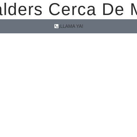
alders Cerca De 
¡LLAMA YA!